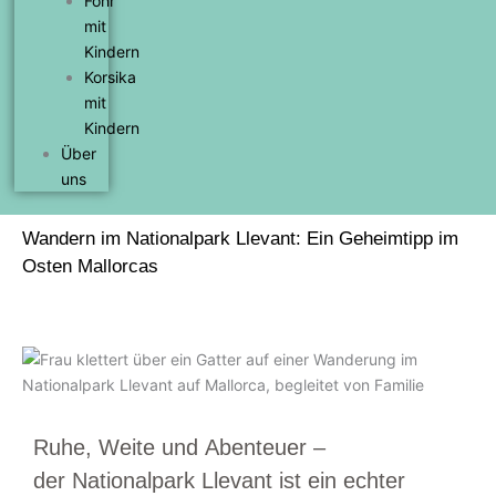
Föhr
mit
Kindern
Korsika
mit
Kindern
Über
uns
Wandern im Nationalpark Llevant: Ein Geheimtipp im
Osten Mallorcas
Ruhe, Weite und Abenteuer –
der Nationalpark Llevant ist ein echter