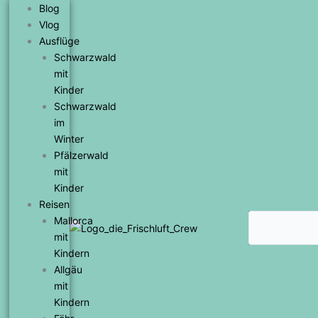
Zum
Blog
Inhalt
Vlog
springen
Ausflüge
Schwarzwald
mit
Kinder
Schwarzwald
im
Winter
Pfälzerwald
mit
Kinder
Reisen
Suche
Mallorca
mit
Kindern
Allgäu
mit
Kindern