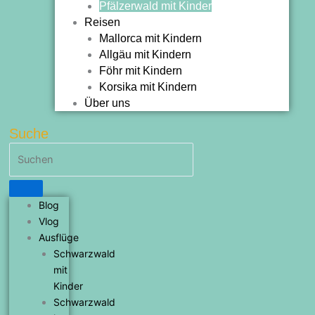
Pfälzerwald mit Kinder
Reisen
Mallorca mit Kindern
Allgäu mit Kindern
Föhr mit Kindern
Korsika mit Kindern
Über uns
Suche
Blog
Vlog
Ausflüge
Schwarzwald
mit
Kinder
Schwarzwald