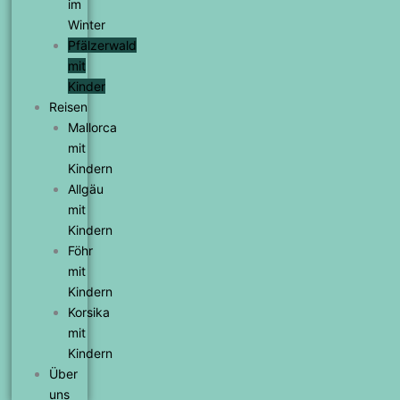
im
Winter
Pfälzerwald
mit
Kinder
Reisen
Mallorca
mit
Kindern
Allgäu
mit
Kindern
Föhr
mit
Kindern
Korsika
mit
Kindern
Über
uns