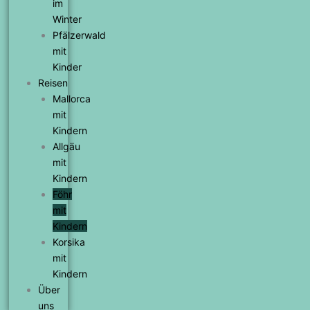
im
Winter
Pfälzerwald
mit
Kinder
Reisen
Mallorca
mit
Kindern
Allgäu
mit
Kindern
Föhr
mit
Kindern
Korsika
mit
Kindern
Über
uns