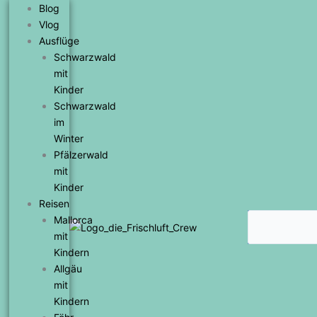
Zum
Blog
Inhalt
Vlog
springen
Ausflüge
Schwarzwald
mit
Kinder
Schwarzwald
im
Winter
Pfälzerwald
mit
Kinder
Reisen
Suche
Mallorca
mit
Kindern
Allgäu
mit
Kindern