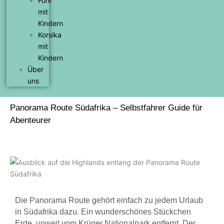
Föhr
mit
Kindern
Korsika
mit
Kindern
Über
uns
Panorama Route Südafrika – Selbstfahrer Guide für
Abenteurer
Die Panorama Route gehört einfach zu jedem Urlaub
in Südafrika dazu. Ein wunderschönes Stückchen
Erde, unweit vom Krüger Nationalpark entfernt. Der