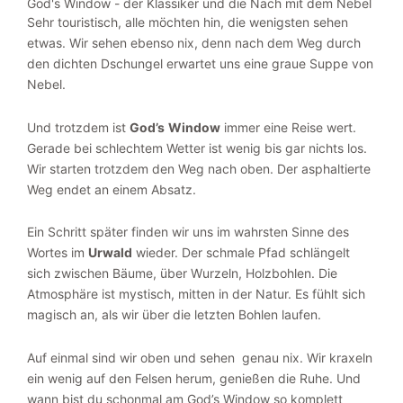
God's Window - der Klassiker und die Nach mit dem Nebel
Sehr touristisch, alle möchten hin, die wenigsten sehen
etwas. Wir sehen ebenso nix, denn nach dem Weg durch
den dichten Dschungel erwartet uns eine graue Suppe von
Nebel.
Und trotzdem ist
God’s
Window
immer eine Reise wert.
Gerade bei schlechtem Wetter ist wenig bis gar nichts los.
Wir starten trotzdem den Weg nach oben. Der asphaltierte
Weg endet an einem Absatz.
Ein Schritt später finden wir uns im wahrsten Sinne des
Wortes im
Urwald
wieder. Der schmale Pfad schlängelt
sich zwischen Bäume, über Wurzeln, Holzbohlen. Die
Atmosphäre ist mystisch, mitten in der Natur. Es fühlt sich
magisch an, als wir über die letzten Bohlen laufen.
Auf einmal sind wir oben und sehen genau nix. Wir kraxeln
ein wenig auf den Felsen herum, genießen die Ruhe. Und
wann bist du schonmal am God’s Window so komplett