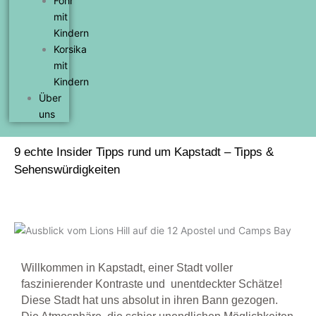
Föhr
mit
Kindern
Korsika
mit
Kindern
Über
uns
9 echte Insider Tipps rund um Kapstadt – Tipps &
Sehenswürdigkeiten
Willkommen in Kapstadt, einer Stadt voller
faszinierender Kontraste und unentdeckter Schätze!
Diese Stadt hat uns absolut in ihren Bann gezogen.