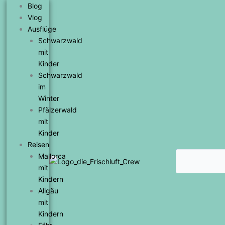
Zum
Blog
Inhalt
Vlog
springen
Ausflüge
Schwarzwald
mit
Kinder
Schwarzwald
im
Winter
Pfälzerwald
mit
Kinder
Reisen
Suche
Mallorca
mit
Kindern
Allgäu
mit
Kindern