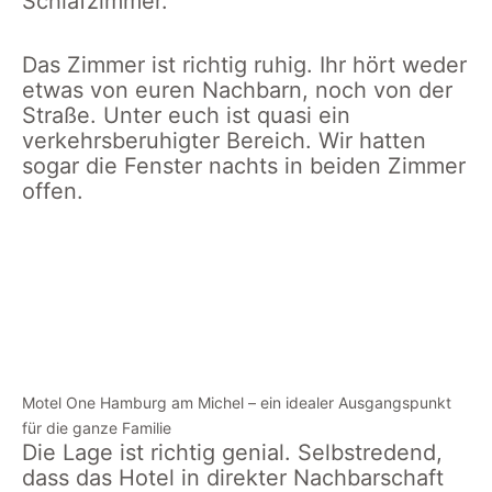
Schlafzimmer.
Das Zimmer ist richtig ruhig. Ihr hört weder
etwas von euren Nachbarn, noch von der
Straße. Unter euch ist quasi ein
verkehrsberuhigter Bereich. Wir hatten
sogar die Fenster nachts in beiden Zimmer
offen.
Kinderzimmer
Familienzimmer
Bad
Bad m
Doppelzimmer
mit
mit
Dusch
mit Flat
Doppelbett
WC
Famil
TV
und Flat
im
TV
Famlienzimmer
Motel One Hamburg am Michel – ein idealer Ausgangspunkt
für die ganze Familie
Die Lage ist richtig genial. Selbstredend,
dass das Hotel in direkter Nachbarschaft