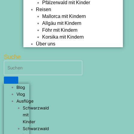
Pfälzerwald mit Kinder
Reisen
Mallorca mit Kindern
Allgäu mit Kindern
Föhr mit Kindern
Korsika mit Kindern
Über uns
Suche
Blog
Vlog
Ausflüge
Schwarzwald
mit
Kinder
Schwarzwald