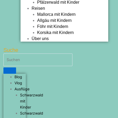
Pfälzerwald mit Kinder
Reisen
Mallorca mit Kindern
Allgäu mit Kindern
Föhr mit Kindern
Korsika mit Kindern
Über uns
Suche
Blog
Vlog
Ausflüge
Schwarzwald
mit
Kinder
Schwarzwald