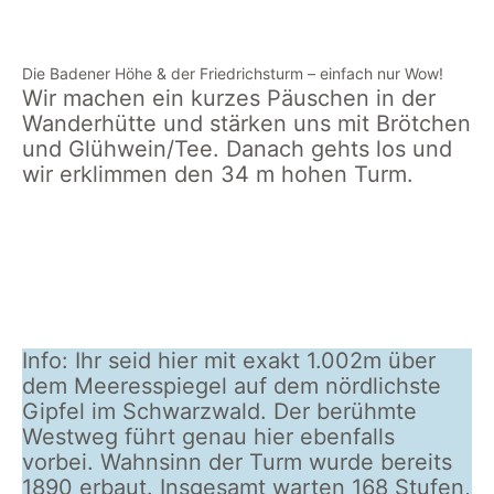
Badener Höhe
Badener Höhe
Die Badener Höhe & der Friedrichsturm – einfach nur Wow!
Wir machen ein kurzes Päuschen in der
Wanderhütte und stärken uns mit Brötchen
und Glühwein/Tee. Danach gehts los und
wir erklimmen den 34 m hohen Turm.
Blick auf den
Blick auf den
verschneiter
verschneiten
Westweg von
Friedrichsturm
Westweg
oben
in Herrenwies
Info: Ihr seid hier mit exakt 1.002m über
dem Meeresspiegel auf dem nördlichste
Gipfel im Schwarzwald. Der berühmte
Westweg führt genau hier ebenfalls
vorbei. Wahnsinn der Turm wurde bereits
1890 erbaut. Insgesamt warten 168 Stufen,