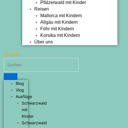
Pfälzerwald mit Kinder
Reisen
Mallorca mit Kindern
Allgäu mit Kindern
Föhr mit Kindern
Korsika mit Kindern
Über uns
Suche
Blog
Vlog
Ausflüge
Schwarzwald
mit
Kinder
Schwarzwald