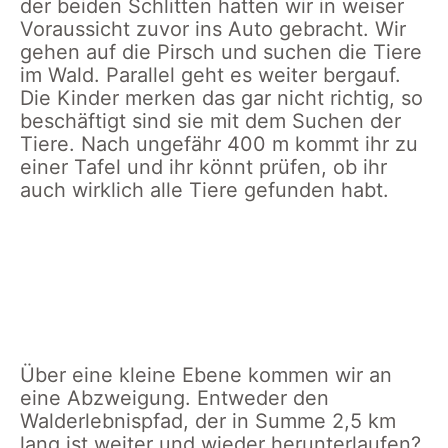
der beiden Schlitten hatten wir in weiser
Voraussicht zuvor ins Auto gebracht. Wir
gehen auf die Pirsch und suchen die Tiere
im Wald. Parallel geht es weiter bergauf.
Die Kinder merken das gar nicht richtig, so
beschäftigt sind sie mit dem Suchen der
Tiere. Nach ungefähr 400 m kommt ihr zu
einer Tafel und ihr könnt prüfen, ob ihr
auch wirklich alle Tiere gefunden habt.
Den Tieren
Kontrolle an
Start d
Schneewanderung
auf dem
der Infotafel –
Walder
mit Kindern
Walderlebnispfad
haben wir
in Herr
im
auf der Spur
auch alle
Schwarzwald
Tiere auf dem
Walderlebnispfad
Über eine kleine Ebene kommen wir an
in Herrenwies
eine Abzweigung. Entweder den
gefunden?
Walderlebnispfad, der in Summe 2,5 km
lang ist weiter und wieder herunterlaufen?