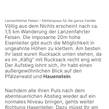
Lanzenfahrter
zum
auf
die
Felsen Eisenleiter
Lanzenrather
Hauenstein
Eisenleiter
Felsen bei
am
Lanzenfahrter Felsen – Kletterspass für die ganze Familie
der
Lanzenfahrt
Völlig aus dem Nichts erscheint nach ca.
Eisenleiter
Felsen
1,5 km Wanderung der Lanzenfahrter
Felsen. Die imposante 20m hohe
Eisenleiter gibt euch die Möglichkeit in
ungeahnte Höhen zu klettern. Am besten
ihr lasst euren Rucksack unten stehen, da
es im „Käfig“ mit Rucksack recht eng wird.
Der Aufstieg lohnt sich, ihr habt einen
außergewöhnlichen Blick auf den
Pfälzerwald und
Hauenstein
.
Nachdem alle ihren Puls nach dem
abenteuerlichen Abstieg wieder auf ein
normales Niveau bringen, gehts weiter
Richtung Hasenteller. Dazu müsst Ihr am