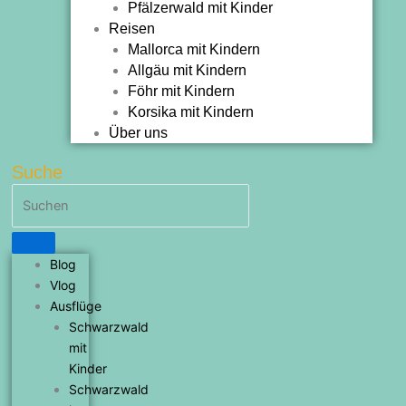
Pfälzerwald mit Kinder
Reisen
Mallorca mit Kindern
Allgäu mit Kindern
Föhr mit Kindern
Korsika mit Kindern
Über uns
Suche
Blog
Vlog
Ausflüge
Schwarzwald
mit
Kinder
Schwarzwald