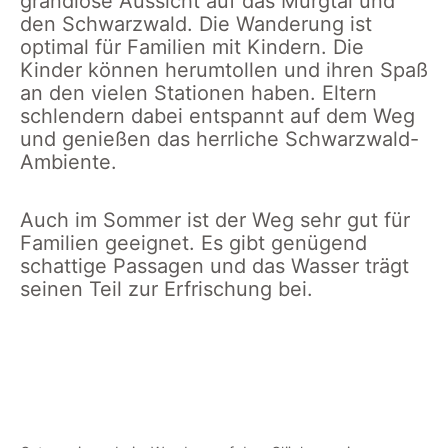
grandiose Aussicht auf das Murgtal und
den Schwarzwald. Die Wanderung ist
optimal für Familien mit Kindern. Die
Kinder können herumtollen und ihren Spaß
an den vielen Stationen haben. Eltern
schlendern dabei entspannt auf dem Weg
und genießen das herrliche Schwarzwald-
Ambiente.
Auch im Sommer ist der Weg sehr gut für
Familien geeignet. Es gibt genügend
schattige Passagen und das Wasser trägt
seinen Teil zur Erfrischung bei.
Blick auf
Bermersbach
Blick auf
Blick auf
den
im Murgtal
der Mühle
den
Schwarzwald
in
Schwarzwald
von
Bermersbach
in
Bermersbach