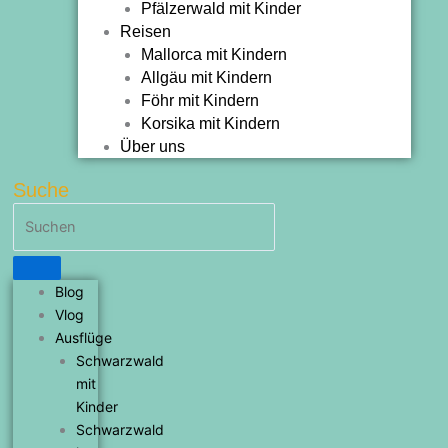
Pfälzerwald mit Kinder
Reisen
Mallorca mit Kindern
Allgäu mit Kindern
Föhr mit Kindern
Korsika mit Kindern
Über uns
Suche
Blog
Vlog
Ausflüge
Schwarzwald
mit
Kinder
Schwarzwald