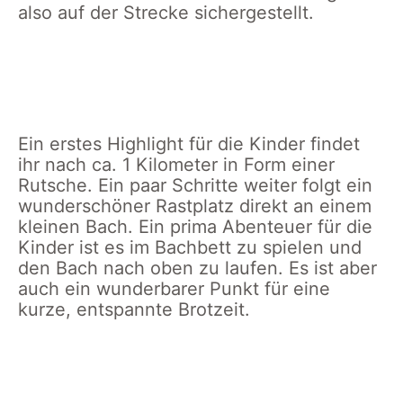
also auf der Strecke sichergestellt.
Glücksweg
Start am
Elsternest
Glücksweg
Klettern
Glücksweg
auf dem
Biene aus
zu Figuren
Glücksweg
Stein
Ein erstes Highlight für die Kinder findet
ihr nach ca. 1 Kilometer in Form einer
Rutsche. Ein paar Schritte weiter folgt ein
wunderschöner Rastplatz direkt an einem
kleinen Bach. Ein prima Abenteuer für die
Kinder ist es im Bachbett zu spielen und
den Bach nach oben zu laufen. Es ist aber
auch ein wunderbarer Punkt für eine
kurze, entspannte Brotzeit.
Wasser
Glücksweg
Spielen im
Glück
Ausblick
Abenteuer
Panorama
Wasser
Spiel
auf das
am
am
im