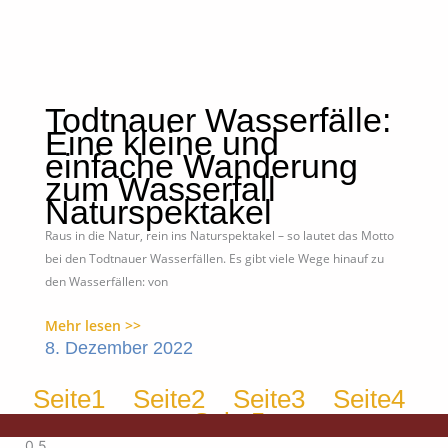
Todtnauer Wasserfälle:
Eine kleine und
einfache Wanderung
zum Wasserfall
Naturspektakel
Raus in die Natur, rein ins Naturspektakel – so lautet das Motto
bei den Todtnauer Wasserfällen. Es gibt viele Wege hinauf zu
den Wasserfällen: von
Mehr lesen >>
8. Dezember 2022
Seite
1
Seite
2
Seite
3
Seite
4
Seite
5