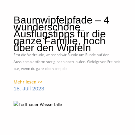
Baumwipfelpfade – 4
wunderschöne
Ausflugstipps für die
ganze Familie, hoch
über den Wipfeln
Erst die Vorfreude, während wir Runde um Runde auf der
Aussichtsplattform stetig nach oben laufen. Gefolgt von Freiheit
pur, wenn du ganz oben bist, die
Mehr lesen >>
18. Juli 2023