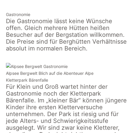
dem
Abenteuer
dem
im
Abente
Abenteuerspielplatz
Spielplatz
Abenteuer
Streichelzoo
Alpe
Gastronomie
Spielplatz
Die Gastronomie lässt keine Wünsche
offen. Gleich mehrere Hütten heißen
Besucher auf der Bergstation willkommen.
Die Preise sind für Berghütten Verhältnisse
absolut im normalen Bereich.
Alpsee Bergwelt Blich auf die Abenteuer Alpe
Kletterpark Bärenfalle
Für Klein und Groß wartet hinter der
Gastronomie noch der Kletterpark
Bärenfalle. Im „kleiner Bär“ können jüngere
Kinder ihre ersten Kletterversuche
unternehmen. Der Park ist riesig und für
jede Alters- und Schwierigkeitsstufe
ausgelegt. Wir sind zwar keine Kletterer,