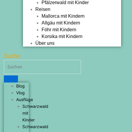
Pfälzerwald mit Kinder
Reisen
Mallorca mit Kindern
Allgäu mit Kindern
Föhr mit Kindern
Korsika mit Kindern
Über uns
Suche
Blog
Vlog
Ausflüge
Schwarzwald
mit
Kinder
Schwarzwald