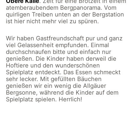
Obere Kalle
. Zeit für eine Brotzeit in einem
atemberaubendem Bergpanorama. Vom
quirligen Treiben unten an der Bergstation
ist hier nicht mehr viel zu spüren.
Wir haben Gastfreundschaft pur und ganz
viel Gelassenheit empfunden. Einmal
durchschnaufen bitte und einfach nur
genießen. Die Kinder haben derweil die
Hoftiere und den wunderschönen
Spielplatz entdeckt. Das Essen schmeckt
sehr lecker. Mit gefüllten Bäuchen
genießen wir ein wenig die Allgäuer
Bergsonne, während die Kinder auf dem
Spielplatz spielen. Herrlich!
Schaukel
Alpe
Alpe
Alpe
und
obere
obere
obere
Rutschen
Kalle
Kalle´, ca.