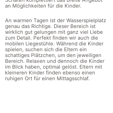
an Möglichkeiten für die Kinder.
An warmen Tagen ist der Wasserspielplatz
genau das Richtige. Dieser Bereich ist
wirklich gut gelungen mit ganz viel Liebe
zum Detail. Perfekt finden wir auch die
mobilen Liegestühle. Während die Kinder
spielen, suchen sich die Eltern ein
schattiges Plätzchen, um den jeweiligen
Bereich. Relaxen und dennoch die Kinder
im Blick haben, optimal gelöst. Eltern mit
kleineren Kinder finden ebenso einen
ruhigen Ort für einen Mittagsschlaf.
Alpsee
Schaukel
Alpsee
Alpsee
Alpsee
Kletter
Bergwelt
Bereich
Bergwelt
Bergwelt
Bergwe
Turm
Eis
auf
Wasserpumpe
Kinder
Blich a
auf
Essen
dem
auf
spielen
die