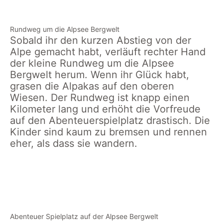
Kalle
auf der
Gänse auf
15min von
Spielplatz
Alpe
dem Hof
der
obere
Bergstation
Rundweg um die Alpsee Bergwelt
Kalle
entfernt
Sobald ihr den kurzen Abstieg von der
Alpe gemacht habt, verläuft rechter Hand
der kleine Rundweg um die Alpsee
Bergwelt herum. Wenn ihr Glück habt,
grasen die Alpakas auf den oberen
Wiesen. Der Rundweg ist knapp einen
Kilometer lang und erhöht die Vorfreude
auf den Abenteuerspielplatz drastisch. Die
Kinder sind kaum zu bremsen und rennen
eher, als dass sie wandern.
Teppich Rutsche auf
Alpsee Bergwelt Blick
dem Abenteuer
von oben auf den
Spielplatz Alpsee
Spielplatz
Bergwelt
Abenteuer Spielplatz auf der Alpsee Bergwelt