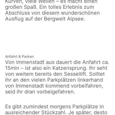
Kurven, viele Wellen – es macht einen
großen Spaß. Ein tolles Erlebnis zum
Abschluss von diesem wunderschönen
Ausflug auf der Bergwelt Alpsee.
Alpsee
Alpsee
Alpsee
Bergwelt
Bergwelt
Bergwelt
Spielplatz
Coaster Fahrt
Spielplatz bei
Klettern
der Abfahrt mit
Anfahrt & Parken
dem Coaster
Von Immenstadt aus dauert die Anfahrt ca.
15min – ist also ein Katzensprung. Ihr seht
von weitem bereits den Sessellift. Solltet
ihr an den vielen Parkplätzen linkerhand
von Immenstadt kommend vorbeifahren,
seid ihr dran vorbeigefahren.
Es gibt zumindest morgens Parkplätze in
ausreichender Stückzahl. Je später, desto